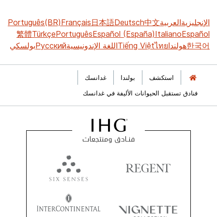
الإنجليزية
العربية
中文
Deutsch
日本語
Français
Português(BR)
繁體
Türkçe
Português
Español (España)
Italiano
Español
한국어
هولندا
ไทย
Tiếng Việt
اللغة الإندونيسية
Русский
بولسكي
استكشف
بولندا
غدانسك
فنادق تستقبل الحيوانات الأليفة في غدانسك