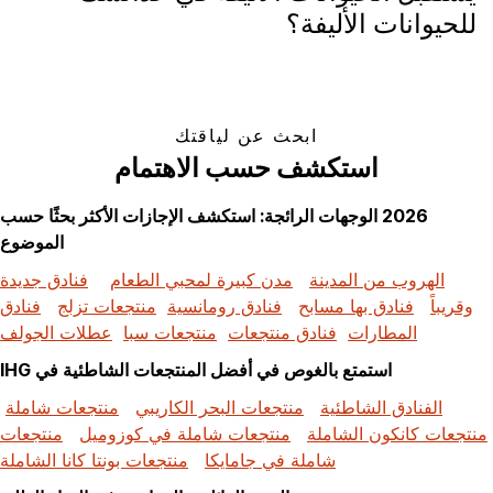
للحيوانات الأليفة؟
ابحث عن لياقتك
استكشف حسب الاهتمام
2026 الوجهات الرائجة: استكشف الإجازات الأكثر بحثًا حسب
الموضوع
الهروب من المدينة
مدن كبيرة لمحبي الطعام
فنادق جديدة
وقريباً
فنادق بها مسابح
فنادق رومانسية
منتجعات تزلج
فنادق
المطارات
فنادق منتجعات
منتجعات سبا
عطلات الجولف
استمتع بالغوص في أفضل المنتجعات الشاطئية في IHG
الفنادق الشاطئية
منتجعات البحر الكاريبي
منتجعات شاملة
منتجعات كانكون الشاملة
منتجعات شاملة في كوزوميل
منتجعات
شاملة في جامايكا
منتجعات بونتا كانا الشاملة