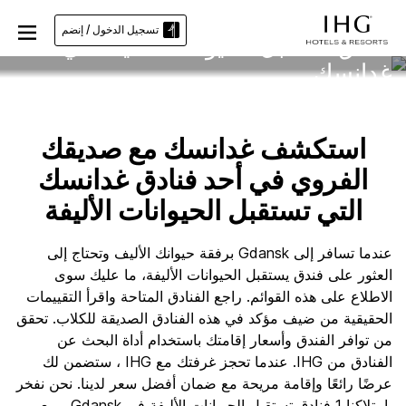
تسجيل الدخول / إنضم
فنادق تستقبل الحيوانات الأليفة في
غدانسك
استكشف غدانسك مع صديقك
الفروي في أحد فنادق غدانسك
التي تستقبل الحيوانات الأليفة
عندما تسافر إلى Gdansk برفقة حيوانك الأليف وتحتاج إلى
العثور على فندق يستقبل الحيوانات الأليفة، ما عليك سوى
الاطلاع على هذه القوائم. راجع الفنادق المتاحة واقرأ التقييمات
الحقيقية من ضيف مؤكد في هذه الفنادق الصديقة للكلاب. تحقق
من توافر الفندق وأسعار إقامتك باستخدام أداة البحث عن
الفنادق من IHG. عندما تحجز غرفتك مع IHG ، ستضمن لك
عرضًا رائعًا وإقامة مريحة مع ضمان أفضل سعر لدينا. نحن نفخر
بامتلاكنا 1 فنادق تستقبل الحيوانات الأليفة في Gdansk ، مع