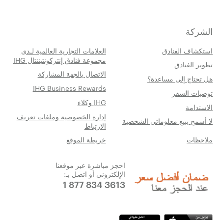
الشركة
استكشاف الفنادق
العلامات التجارية العالمية لـدى
مجموعة فنادق إنتركونتيننتال IHG
تطوير الفنادق
الاتصال بالجهة المشاركة
هل تحتاج إلى مساعدة؟
IHG Business Rewards
توصيات السفر
IHG وكلاء
الاستدامة
إدارة الخصوصية وملفات تعريف
لا أسمح ببيع معلوماتي الشخصية
الارتباط
ملاحظات
خريطة الموقع
احجز مباشرة عبر موقعنا
الإلكتروني أو اتصل بـ:
1 877 834 3613