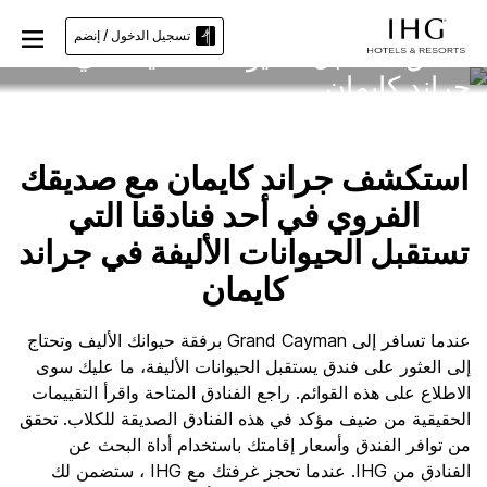
تسجيل الدخول / إنضم
فنادق تستقبل الحيوانات الأليفة في
جراند كايمان
استكشف جراند كايمان مع صديقك
الفروي في أحد فنادقنا التي
تستقبل الحيوانات الأليفة في جراند
كايمان
عندما تسافر إلى Grand Cayman برفقة حيوانك الأليف وتحتاج
إلى العثور على فندق يستقبل الحيوانات الأليفة، ما عليك سوى
الاطلاع على هذه القوائم. راجع الفنادق المتاحة واقرأ التقييمات
الحقيقية من ضيف مؤكد في هذه الفنادق الصديقة للكلاب. تحقق
من توافر الفندق وأسعار إقامتك باستخدام أداة البحث عن
الفنادق من IHG. عندما تحجز غرفتك مع IHG ، ستضمن لك