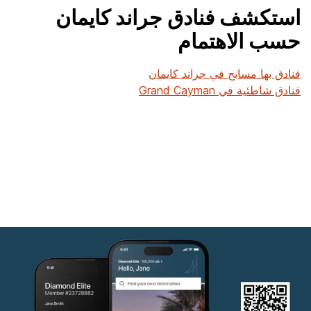
استكشف فنادق جراند كايمان
حسب الاهتمام
فنادق بها مسابح في جراند كايمان
فنادق شاطئية في Grand Cayman