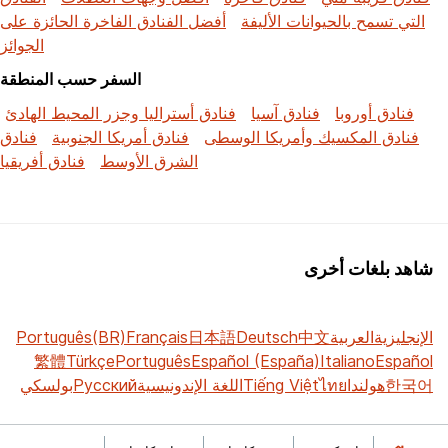
التي تسمح بالحيوانات الأليفة
أفضل الفنادق الفاخرة الحائزة على
الجوائز
السفر حسب المنطقة
فنادق أوروبا
فنادق آسيا
فنادق أستراليا وجزر المحيط الهادئ
فنادق المكسيك وأمريكا الوسطى
فنادق أمريكا الجنوبية
فنادق
الشرق الأوسط
فنادق أفريقيا
شاهد بلغات أخرى
الإنجليزية
العربية
中文
Deutsch
日本語
Français
Português(BR)
繁體
Türkçe
Português
Español (España)
Italiano
Español
한국어
هولندا
ไทย
Tiếng Việt
اللغة الإندونيسية
Русский
بولسكي