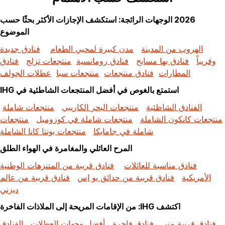
2026 الوجهات الرائجة: استكشف الإجازات الأكثر بحثًا حسب
الموضوع
الهروب من المدينة
مدن كبيرة لمحبي الطعام
فنادق جديدة
وقريباً
فنادق بها مسابح
فنادق رومانسية
منتجعات تزلج
فنادق
المطارات
فنادق منتجعات
منتجعات سبا
عطلات الجولف
استمتع بالغوص في أفضل المنتجعات الشاطئية في IHG
الفنادق الشاطئية
منتجعات البحر الكاريبي
منتجعات شاملة
منتجعات كانكون الشاملة
منتجعات شاملة في كوزوميل
منتجعات
شاملة في جامايكا
منتجعات بونتا كانا الشاملة
المرح العائلي والمغامرة في الهواء الطلق
فنادق مناسبة للعائلات
فنادق قريبة من المتنزهات الوطنية
الأمريكية
فنادق قريبة من حدائق يو إس
فنادق قريبة من عالم
ديزني
اكتشف IHG: من الإقامات المريحة إلى الملاذات الفاخرة
فنادق قريبة مني
فنادق فاخرة
أفضل وجهات العطلات
الفنادق