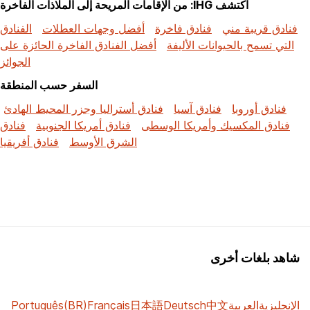
اكتشف IHG: من الإقامات المريحة إلى الملاذات الفاخرة
فنادق قريبة مني
فنادق فاخرة
أفضل وجهات العطلات
الفنادق
التي تسمح بالحيوانات الأليفة
أفضل الفنادق الفاخرة الحائزة على
الجوائز
السفر حسب المنطقة
فنادق أوروبا
فنادق آسيا
فنادق أستراليا وجزر المحيط الهادئ
فنادق المكسيك وأمريكا الوسطى
فنادق أمريكا الجنوبية
فنادق
الشرق الأوسط
فنادق أفريقيا
شاهد بلغات أخرى
الإنجليزية
العربية
中文
Deutsch
日本語
Français
Português(BR)