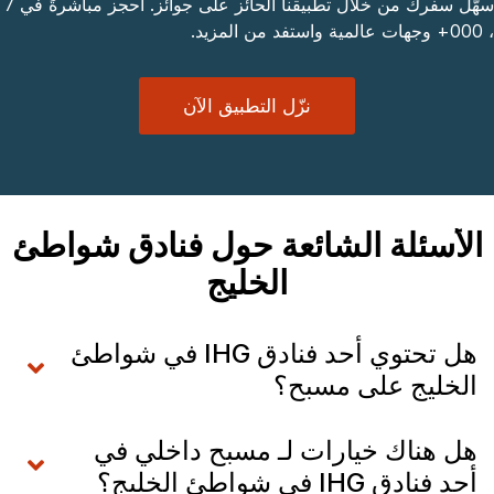
سهّل سفرك من خلال تطبيقنا الحائز على جوائز. احجز مباشرةً في 7
، 000+ وجهات عالمية واستفد من المزيد.
نزّل التطبيق الآن
الأسئلة الشائعة حول فنادق شواطئ
الخليج
هل تحتوي أحد فنادق IHG في شواطئ
الخليج على مسبح؟
هل هناك خيارات لـ مسبح داخلي في
أحد فنادق IHG في شواطئ الخليج؟