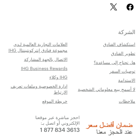
الشركة
استكشاف الفنادق
العلامات التجارية العالمية لـدى
مجموعة فنادق إنتركونتيننتال IHG
تطوير الفنادق
الاتصال بالجهة المشاركة
هل تحتاج إلى مساعدة؟
IHG Business Rewards
توصيات السفر
IHG وكلاء
الاستدامة
إدارة الخصوصية وملفات تعريف
لا أسمح ببيع معلوماتي الشخصية
الارتباط
ملاحظات
خريطة الموقع
احجز مباشرة عبر موقعنا
الإلكتروني أو اتصل بـ:
1 877 834 3613