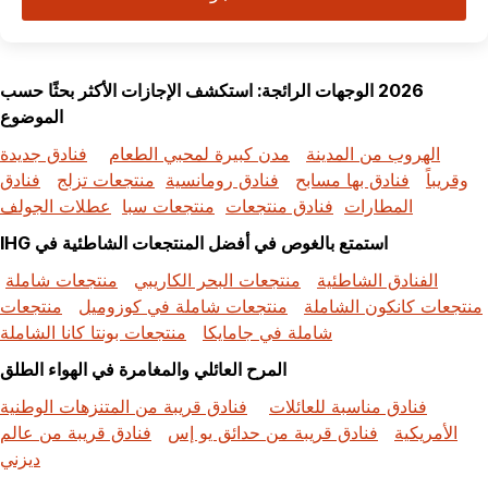
2026 الوجهات الرائجة: استكشف الإجازات الأكثر بحثًا حسب
الموضوع
الهروب من المدينة
مدن كبيرة لمحبي الطعام
فنادق جديدة
وقريباً
فنادق بها مسابح
فنادق رومانسية
منتجعات تزلج
فنادق
المطارات
فنادق منتجعات
منتجعات سبا
عطلات الجولف
استمتع بالغوص في أفضل المنتجعات الشاطئية في IHG
الفنادق الشاطئية
منتجعات البحر الكاريبي
منتجعات شاملة
منتجعات كانكون الشاملة
منتجعات شاملة في كوزوميل
منتجعات
شاملة في جامايكا
منتجعات بونتا كانا الشاملة
المرح العائلي والمغامرة في الهواء الطلق
فنادق مناسبة للعائلات
فنادق قريبة من المتنزهات الوطنية
الأمريكية
فنادق قريبة من حدائق يو إس
فنادق قريبة من عالم
ديزني