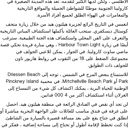
الأطلسي ، ولكن لديها الكثير لتقدمه. تعد هذه المدينة الصغيرة في
كارولينا الجنوبية موطنًا للشواطئ الجميلة والمواقع التاريخية
والمغامرات في الهواء الطلق لجميع أفراد الأسرة.
انغمس في التاريخ الرائع لجزيرة هيلتون هيد من خلال زيارة متحف
كوستال ديسكفري. ستحب العائلة بأكملها استكشاف المباني التاريخية
والتعرف على الفن المحلي واستكشاف هذه الجنة الطبيعية. سترغب
أيضًا في زيارة Harbour Town Light ، وهي منارة فريدة تحكي قصة
ماضي ساوث كارولينا. في الجوار ، يمكن للاعبي الجولف في
مجموعتك الضغط على 18 من الثقوب في روابط هاربور تاون
للجولف ذات الطوابق.
للاستمتاع ببعض المرح في الشمس ، توجه إلى Driessen Beach
Park أو Mitchellville Beach Park. في محمية Pinckney Island
الوطنية للحياة البرية ، يمكنك اكتشاف كل شيء من التمساح إلى
الغزلان أثناء استكشاف أكثر من 4 000 فدانين.
لن تجد أي نقص في الفنادق الرائعة في منطقة هيلتون هيد. احصل
على غرفة في فندق مناسب للعائلات على الواجهة البحرية مباشرةً أو
انطلق في جناح يقع على بعد مسافة قصيرة بالسيارة من الشاطئ.
إذا كنت تخطط لإقامة أطول أو تحتاج إلى مساحة إضافية ، ففكر في