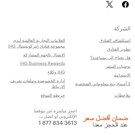
الشركة
استكشاف الفنادق
العلامات التجارية العالمية لـدى
مجموعة فنادق إنتركونتيننتال IHG
تطوير الفنادق
الاتصال بالجهة المشاركة
هل تحتاج إلى مساعدة؟
IHG Business Rewards
توصيات السفر
IHG وكلاء
الاستدامة
إدارة الخصوصية وملفات تعريف
لا أسمح ببيع معلوماتي الشخصية
الارتباط
ملاحظات
خريطة الموقع
احجز مباشرة عبر موقعنا
الإلكتروني أو اتصل بـ:
1 877 834 3613