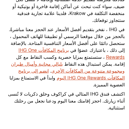
ضيف. سواء كنت تبحث عن أماكن إقامة فاخرة أو بوتيكية أو
منخفضة التكلفة في Krakow، فلدينا علامة تجارية فندقية
ستتجاوز توقعاتك.
في IHG ، نفخر بتقديم أفضل الأسعار عند الحجز معنا مباشرةً.
بالحجز من خلال موقعنا الرسمي أو تطبيقنا للهاتف المحمول ،
ستحصل دائمًا على أفضل الأسعار التنافسية المتاحة. بالإضافة
إلى ذلك ، باعتبارك عضوًا في
برنامج المكافآت IHG One
Rewards
، ستستمتع بمزايا حصرية وكسب النقاط مع كل
إقامة. يمكن استبدال هذه النقاط
بليالي مجانية وأميال طيران
ومجموعة متنوعة من المكافآت الأخرى
.
انضم إلى برنامج
المكافآت IHG One Rewards اليوم
وابدأ في الاستمتاع بمزايا
العضوية المميزة.
اكتشف فندق IHG المثالي في كراكوف وخلق ذكريات لا تُنسى
أثناء زيارتك. احجز إقامتك معنا اليوم ودعنا نجعل من رحلتك
استثنائية.