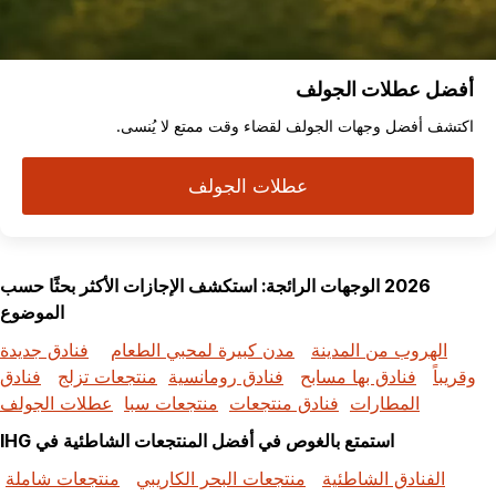
أفضل عطلات الجولف
اكتشف أفضل وجهات الجولف لقضاء وقت ممتع لا يُنسى.
عطلات الجولف
2026 الوجهات الرائجة: استكشف الإجازات الأكثر بحثًا حسب
الموضوع
الهروب من المدينة
مدن كبيرة لمحبي الطعام
فنادق جديدة
وقريباً
فنادق بها مسابح
فنادق رومانسية
منتجعات تزلج
فنادق
المطارات
فنادق منتجعات
منتجعات سبا
عطلات الجولف
استمتع بالغوص في أفضل المنتجعات الشاطئية في IHG
الفنادق الشاطئية
منتجعات البحر الكاريبي
منتجعات شاملة