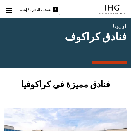
تسجيل الدخول / إنضم
أوروبا
فنادق كراكوف
فنادق مميزة في كراكوفيا