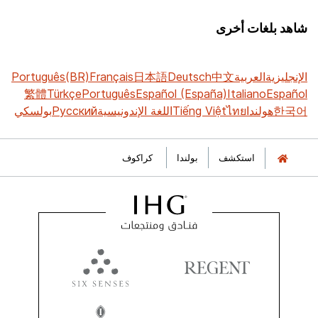
شاهد بلغات أخرى
الإنجليزية
العربية
中文
Deutsch
日本語
Français
Português(BR)
繁體
Türkçe
Português
Español (España)
Italiano
Español
한국어
هولندا
ไทย
Tiếng Việt
اللغة الإندونيسية
Русский
بولسكي
استكشف
بولندا
كراكوف