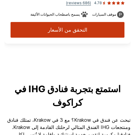
(686 reviews)
4.78
موقف السيارات
يسمح باصطحاب الحيوانات الأليفة
التحقق من الأسعار
استمتع بتجربة فنادق IHG في
كراكوف
تبحث عن فندق في Krakow؟ مع 3 في Krakow، تمتلك فنادق
ومنتجعات IHG الفندق المثالي لرحلتك القادمة إلى Krakow.
فنادقنا مكرسة لتقديم خدمة استثنائية وإقامة لا تُنسى لكل