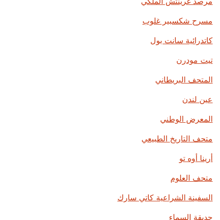
مرصد غرينتش الملكي
مسرح شكسبير غلوب
كاتدرائية سانت بول
تيت مودرن
المتحف البريطاني
عين لندن
المعرض الوطني
متحف التاريخ الطبيعي
أرينا أوه تو
متحف العلوم
السفينة الشراعية كاتي سارك
حديقة السماء