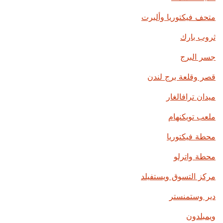
متحف فيكتوريا وألبرت
ثروب بارك
جسر البرج
قصر وقلعة برج لندن
ميدان ترافالغار
ملعب تويكنهام
محطة فيكتوريا
محطة واترلو
مركز التسوق ويستفيلد
دير وستمنستر
ويمبلدون