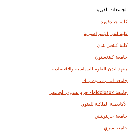
الجامعات القريبة
كلية جيلدفورد
كلية لندن الإمبراطورية
كلية كينجز لندن
جامعة كينغستون
معهد لندن للعلوم السياسية والاقتصادية
جامعة لندن ساوث بانك
جامعة Middlesex- حرم هندون الجامعي
الأكاديمية الملكية للفنون
جامعة جرينويتش
جامعة سري