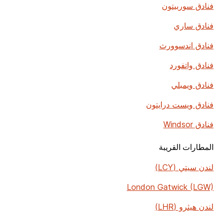
فنادق سوربيتون
فنادق ساري
فنادق اندسوورث
فنادق واتفورد
فنادق ويمبلي
فنادق ويست درايتون
فنادق Windsor
المطارات القريبة
لندن سيتي (LCY)
London Gatwick (LGW)
لندن هيثرو (LHR)