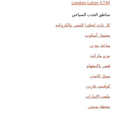
London Luton (LTN)
مناطق الجذب السياحي
كل نادي إنجلترا للتنس والكروكيه
مضمار أسكوت
ساعة بيغ بن
بورو ماركت
قصر باكينغهام
سوق كامدن
كوڤينت غاردن
ملعب الإمارات
محطة يوستن