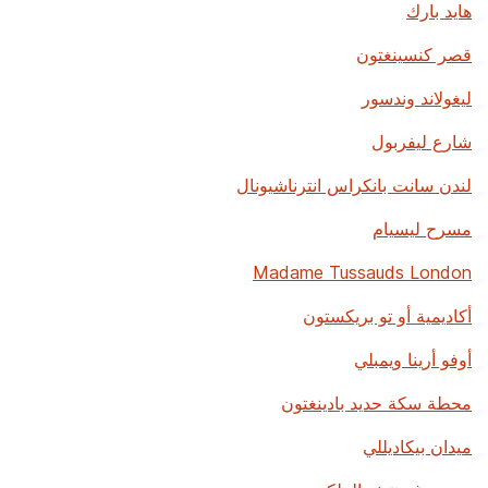
هايد بارك
قصر كنسينغتون
ليغولاند وندسور
شارع ليفربول
لندن سانت بانكراس انترناشيونال
مسرح ليسيام
Madame Tussauds London
أكاديمية أو تو بريكستون
أوفو أرينا ويمبلي
محطة سكة حديد بادينغتون
ميدان بيكاديللي