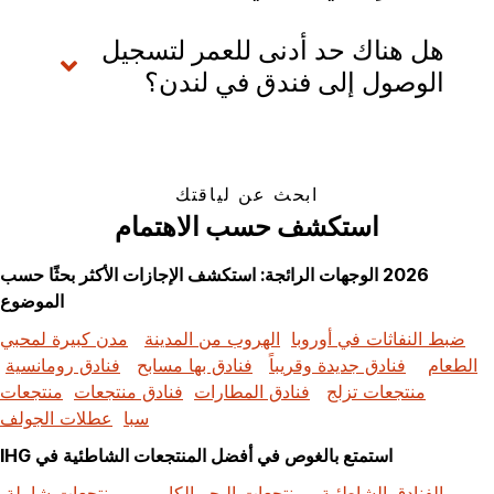
هل هناك حد أدنى للعمر لتسجيل
الوصول إلى فندق في لندن؟
ابحث عن لياقتك
استكشف حسب الاهتمام
2026 الوجهات الرائجة: استكشف الإجازات الأكثر بحثًا حسب
الموضوع
ضبط النفاثات في أوروبا
الهروب من المدينة
مدن كبيرة لمحبي
الطعام
فنادق جديدة وقريباً
فنادق بها مسابح
فنادق رومانسية
منتجعات تزلج
فنادق المطارات
فنادق منتجعات
منتجعات
سبا
عطلات الجولف
استمتع بالغوص في أفضل المنتجعات الشاطئية في IHG
الفنادق الشاطئية
منتجعات البحر الكاريبي
منتجعات شاملة