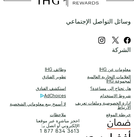
وسائل التواصل الإجتماعي
الشركة
معلومات عن IHG
وظائف IHG
العلامات التجارية العالمية
تطوير الفنادق
لمجموعة IHG
هل تحتاج إلى مساعدة؟
استكشف الفنادق
شروط الاستخدام
AdChoices
إدارة الخصوصية وملفات تعريف
لا أسمح ببيع معلوماتي الشخصية
الارتباط
خريطة الموقع
ملاحظات
احجز مباشرة عبر موقعنا
الإلكتروني أو اتصل بـ:
1 877 834 3613