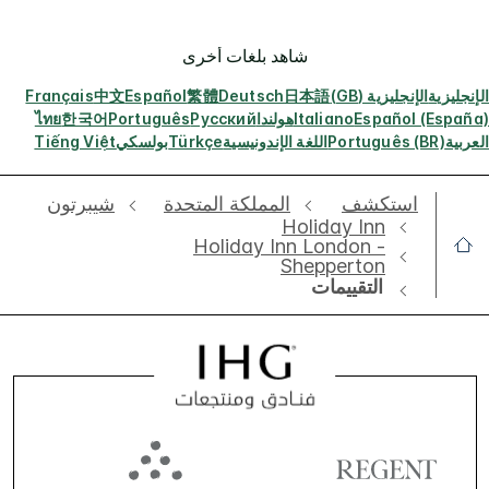
شاهد بلغات أخرى
الإنجليزية
الإنجليزية (GB)
日本語
Deutsch
繁體
Español
中文
Français
Español (España)
Italiano
هولندا
Русский
Português
한국어
ไทย
العربية
Português (BR)
اللغة الإندونيسية
Türkçe
بولسكي
Tiếng Việt
استكشف
‫‫المملكة المتحدة
شيبرتون
Holiday Inn
Holiday Inn London -
Shepperton
التقييمات