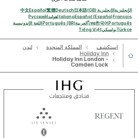
الإنجليزية
الإنجليزية (GB)
日本語
Deutsch
繁體
Español
中文
Français
Español (España)
Italiano
هولندا
Русский
Português
한국어
ไทย
العربية
Português (BR)
اللغة الإندونيسية
Türkçe
بولسكي
Tiếng Việt
استكشف
‫‫المملكة المتحدة
‫لندن‬
Holiday Inn
Holiday Inn London -
Camden Lock