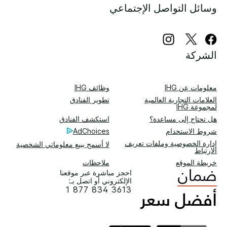
وسائل التواصل الإجتماعي
الشركة
معلومات عن IHG
وظائف IHG
العلامات التجارية العالمية
تطوير الفنادق
لمجموعة IHG
هل تحتاج إلى مساعدة؟
استكشف الفنادق
شروط الاستخدام
AdChoices
إدارة الخصوصية وملفات تعريف
لا أسمح ببيع معلوماتي الشخصية
الارتباط
خريطة الموقع
ملاحظات
احجز مباشرة عبر موقعنا
الإلكتروني أو اتصل بـ:
1 877 834 3613