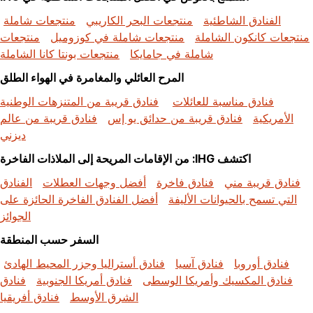
الفنادق الشاطئية
منتجعات البحر الكاريبي
منتجعات شاملة
منتجعات كانكون الشاملة
منتجعات شاملة في كوزوميل
منتجعات
شاملة في جامايكا
منتجعات بونتا كانا الشاملة
المرح العائلي والمغامرة في الهواء الطلق
فنادق مناسبة للعائلات
فنادق قريبة من المتنزهات الوطنية
الأمريكية
فنادق قريبة من حدائق يو إس
فنادق قريبة من عالم
ديزني
اكتشف IHG: من الإقامات المريحة إلى الملاذات الفاخرة
فنادق قريبة مني
فنادق فاخرة
أفضل وجهات العطلات
الفنادق
التي تسمح بالحيوانات الأليفة
أفضل الفنادق الفاخرة الحائزة على
الجوائز
السفر حسب المنطقة
فنادق أوروبا
فنادق آسيا
فنادق أستراليا وجزر المحيط الهادئ
فنادق المكسيك وأمريكا الوسطى
فنادق أمريكا الجنوبية
فنادق
الشرق الأوسط
فنادق أفريقيا