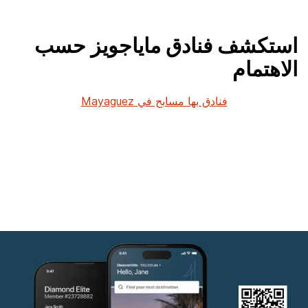
استكشف فنادق ماياجويز حسب
الاهتمام
فنادق بها مسابح في Mayaguez