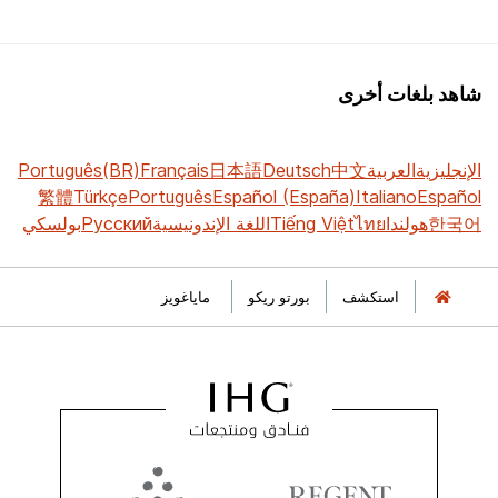
شاهد بلغات أخرى
الإنجليزية
العربية
中文
Deutsch
日本語
Français
Português(BR)
繁體
Türkçe
Português
Español (España)
Italiano
Español
한국어
هولندا
ไทย
Tiếng Việt
اللغة الإندونيسية
Русский
بولسكي
استكشف
بورتو ريكو
ماياغويز