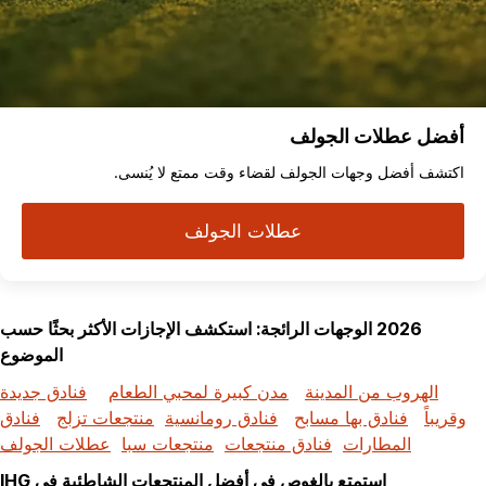
أفضل عطلات الجولف
اكتشف أفضل وجهات الجولف لقضاء وقت ممتع لا يُنسى.
عطلات الجولف
2026 الوجهات الرائجة: استكشف الإجازات الأكثر بحثًا حسب
الموضوع
الهروب من المدينة
مدن كبيرة لمحبي الطعام
فنادق جديدة
وقريباً
فنادق بها مسابح
فنادق رومانسية
منتجعات تزلج
فنادق
المطارات
فنادق منتجعات
منتجعات سبا
عطلات الجولف
استمتع بالغوص في أفضل المنتجعات الشاطئية في IHG