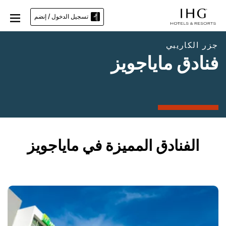
تسجيل الدخول / إنضم
‫جزر الكاريبي‬
فنادق ماياجويز
الفنادق المميزة في ماياجويز