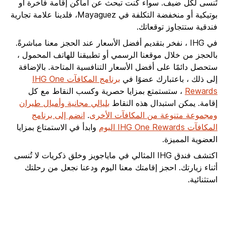
تُنسى لكل ضيف. سواء كنت تبحث عن أماكن إقامة فاخرة أو
بوتيكية أو منخفضة التكلفة في Mayaguez، فلدينا علامة تجارية
فندقية ستتجاوز توقعاتك.
في IHG ، نفخر بتقديم أفضل الأسعار عند الحجز معنا مباشرةً.
بالحجز من خلال موقعنا الرسمي أو تطبيقنا للهاتف المحمول ،
ستحصل دائمًا على أفضل الأسعار التنافسية المتاحة. بالإضافة
إلى ذلك ، باعتبارك عضوًا في
برنامج المكافآت IHG One
Rewards
، ستستمتع بمزايا حصرية وكسب النقاط مع كل
إقامة. يمكن استبدال هذه النقاط
بليالي مجانية وأميال طيران
ومجموعة متنوعة من المكافآت الأخرى
.
انضم إلى برنامج
المكافآت IHG One Rewards اليوم
وابدأ في الاستمتاع بمزايا
العضوية المميزة.
اكتشف فندق IHG المثالي في ماياجويز وخلق ذكريات لا تُنسى
أثناء زيارتك. احجز إقامتك معنا اليوم ودعنا نجعل من رحلتك
استثنائية.