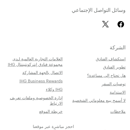
وسائل التواصل الإجتماعي
الشركة
استكشاف الفنادق
العلامات التجارية العالمية لـدى
مجموعة فنادق إنتركونتيننتال IHG
تطوير الفنادق
الاتصال بالجهة المشاركة
هل تحتاج إلى مساعدة؟
IHG Business Rewards
توصيات السفر
IHG وكلاء
الاستدامة
إدارة الخصوصية وملفات تعريف
لا أسمح ببيع معلوماتي الشخصية
الارتباط
ملاحظات
خريطة الموقع
احجز مباشرة عبر موقعنا