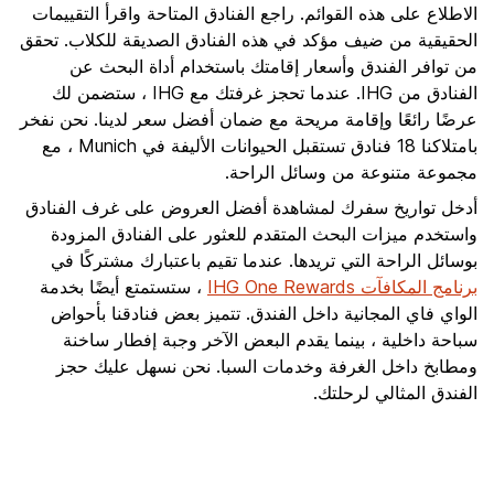
الاطلاع على هذه القوائم. راجع الفنادق المتاحة واقرأ التقييمات
الحقيقية من ضيف مؤكد في هذه الفنادق الصديقة للكلاب. تحقق
من توافر الفندق وأسعار إقامتك باستخدام أداة البحث عن
الفنادق من IHG. عندما تحجز غرفتك مع IHG ، ستضمن لك
عرضًا رائعًا وإقامة مريحة مع ضمان أفضل سعر لدينا. نحن نفخر
بامتلاكنا 18 فنادق تستقبل الحيوانات الأليفة في Munich ، مع
مجموعة متنوعة من وسائل الراحة.
أدخل تواريخ سفرك لمشاهدة أفضل العروض على غرف الفنادق
واستخدم ميزات البحث المتقدم للعثور على الفنادق المزودة
بوسائل الراحة التي تريدها. عندما تقيم باعتبارك مشتركًا في
برنامج المكافآت IHG One Rewards
، ستستمتع أيضًا بخدمة
الواي فاي المجانية داخل الفندق. تتميز بعض فنادقنا بأحواض
سباحة داخلية ، بينما يقدم البعض الآخر وجبة إفطار ساخنة
ومطابخ داخل الغرفة وخدمات السبا. نحن نسهل عليك حجز
الفندق المثالي لرحلتك.