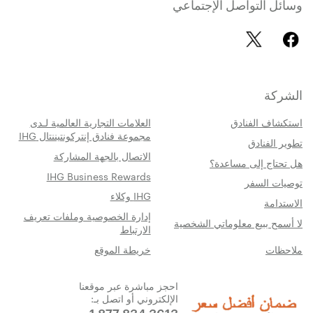
وسائل التواصل الإجتماعي
الشركة
استكشاف الفنادق
العلامات التجارية العالمية لـدى
مجموعة فنادق إنتركونتيننتال IHG
تطوير الفنادق
الاتصال بالجهة المشاركة
هل تحتاج إلى مساعدة؟
IHG Business Rewards
توصيات السفر
IHG وكلاء
الاستدامة
إدارة الخصوصية وملفات تعريف
لا أسمح ببيع معلوماتي الشخصية
الارتباط
ملاحظات
خريطة الموقع
احجز مباشرة عبر موقعنا
الإلكتروني أو اتصل بـ:
1 877 834 3613