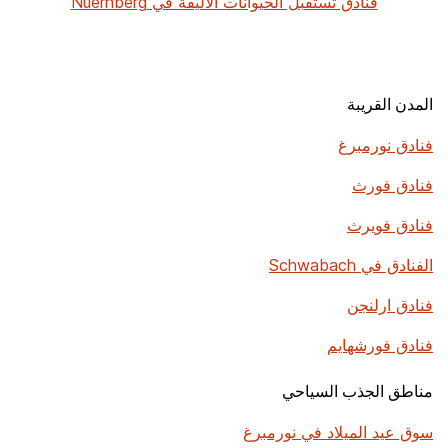
فنادق تستقبل الحيوانات الأليفة في Nuernberg
المدن القريبة
فنادق نورمبرغ
فنادق فورث
فنادق فويرث
الفنادق في Schwabach
فنادق ارلنجن
فنادق فورشهايم
مناطق الجذب السياحي
سوق عيد الميلاد في نورمبرغ