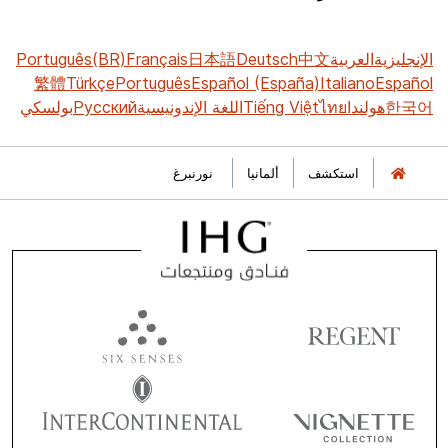
الإنجليزية
العربية
中文
Deutsch
日本語
Français
Português(BR)
繁體
Türkçe
Português
Español (España)
Italiano
Español
한국어
هولندا
ไทย
Tiếng Việt
اللغة الإندونيسية
Русский
بولسكي
استكشف
ألمانيا
نورنبرغ