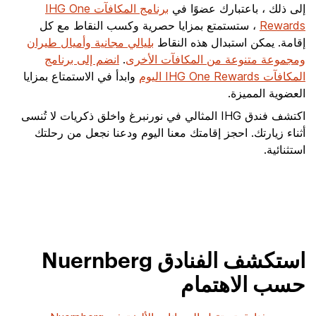
إلى ذلك ، باعتبارك عضوًا في
برنامج المكافآت IHG One
Rewards
، ستستمتع بمزايا حصرية وكسب النقاط مع كل
إقامة. يمكن استبدال هذه النقاط
بليالي مجانية وأميال طيران
ومجموعة متنوعة من المكافآت الأخرى
.
انضم إلى برنامج
المكافآت IHG One Rewards اليوم
وابدأ في الاستمتاع بمزايا
العضوية المميزة.
اكتشف فندق IHG المثالي في نورنبرغ واخلق ذكريات لا تُنسى
أثناء زيارتك. احجز إقامتك معنا اليوم ودعنا نجعل من رحلتك
استثنائية.
استكشف الفنادق Nuernberg
حسب الاهتمام