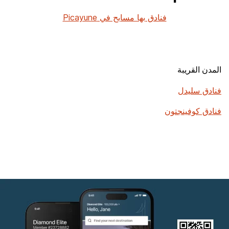
فنادق بها مسابح في Picayune
المدن القريبة
فنادق سليدل
فنادق كوفينجتون