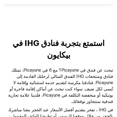
استمتع بتجربة فنادق IHG في
بيكايون
تبحث عن فندق في Picayune؟ مع 6 في Picayune، تمتلك
فنادق ومنتجعات IHG الفندق المثالي لرحلتك القادمة إلى
Picayune. فنادقنا مكرسة لتقديم خدمة استثنائية وإقامة لا
تُنسى لكل ضيف. سواء كنت تبحث عن أماكن إقامة فاخرة أو
بوتيكية أو منخفضة التكلفة في Picayune، فلدينا علامة تجارية
فندقية ستتجاوز توقعاتك.
في IHG ، نفخر بتقديم أفضل الأسعار عند الحجز معنا مباشرةً.
بالحجز من خلال موقعنا الرسمي أو تطبيقنا للهاتف المحمول ،