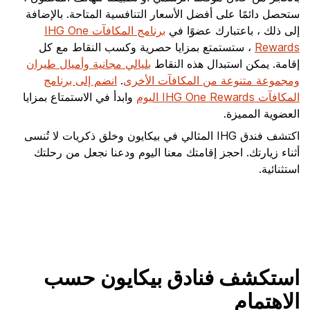
ستحصل دائمًا على أفضل الأسعار التنافسية المتاحة. بالإضافة
إلى ذلك ، باعتبارك عضوًا في
برنامج المكافآت IHG One
Rewards
، ستستمتع بمزايا حصرية وكسب النقاط مع كل
إقامة. يمكن استبدال هذه النقاط
بليالي مجانية وأميال طيران
ومجموعة متنوعة من المكافآت الأخرى
.
انضم إلى برنامج
المكافآت IHG One Rewards اليوم
وابدأ في الاستمتاع بمزايا
العضوية المميزة.
اكتشف فندق IHG المثالي في بيكايون وخلق ذكريات لا تُنسى
أثناء زيارتك. احجز إقامتك معنا اليوم ودعنا نجعل من رحلتك
استثنائية.
استكشف فنادق بيكايون حسب
الاهتمام