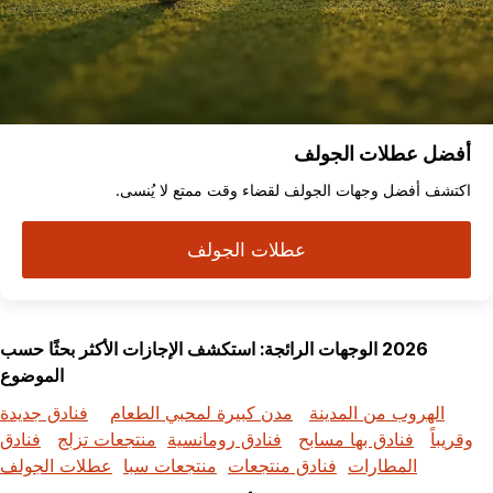
أفضل عطلات الجولف
اكتشف أفضل وجهات الجولف لقضاء وقت ممتع لا يُنسى.
عطلات الجولف
2026 الوجهات الرائجة: استكشف الإجازات الأكثر بحثًا حسب
الموضوع
الهروب من المدينة
مدن كبيرة لمحبي الطعام
فنادق جديدة
وقريباً
فنادق بها مسابح
فنادق رومانسية
منتجعات تزلج
فنادق
المطارات
فنادق منتجعات
منتجعات سبا
عطلات الجولف