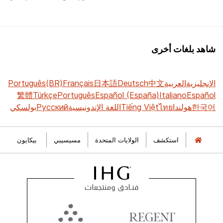
شاهد بلغات أخرى
الإنجليزية
العربية
中文
Deutsch
日本語
Français
Português(BR)
繁體
Türkçe
Português
Español (España)
Italiano
Español
한국어
هولندا
ไทย
Tiếng Việt
اللغة الإندونيسية
Русский
بولسكي
استكشف
الولايات المتحدة
مسيسيبي
بيكايون