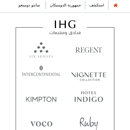
استكشف
‫‫جمهورية الدومنيكان‬‬
سانتو دومينغو