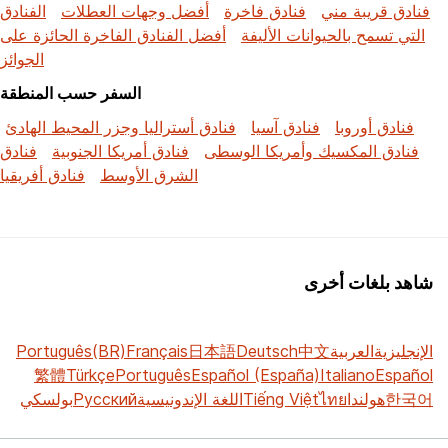
فنادق قريبة مني
فنادق فاخرة
أفضل وجهات العطلات
الفنادق
التي تسمح بالحيوانات الأليفة
أفضل الفنادق الفاخرة الحائزة على
الجوائز
السفر حسب المنطقة
فنادق أوروبا
فنادق آسيا
فنادق أستراليا وجزر المحيط الهادئ
فنادق المكسيك وأمريكا الوسطى
فنادق أمريكا الجنوبية
فنادق
الشرق الأوسط
فنادق أفريقيا
شاهد بلغات أخرى
الإنجليزية
العربية
中文
Deutsch
日本語
Français
Português(BR)
繁體
Türkçe
Português
Español (España)
Italiano
Español
한국어
هولندا
ไทย
Tiếng Việt
اللغة الإندونيسية
Русский
بولسكي