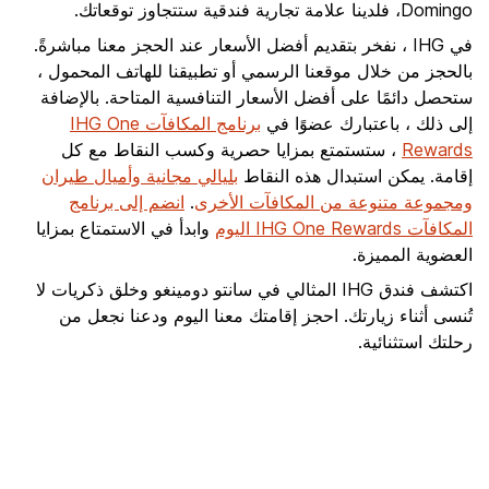
Domingo، فلدينا علامة تجارية فندقية ستتجاوز توقعاتك.
في IHG ، نفخر بتقديم أفضل الأسعار عند الحجز معنا مباشرةً.
بالحجز من خلال موقعنا الرسمي أو تطبيقنا للهاتف المحمول ،
ستحصل دائمًا على أفضل الأسعار التنافسية المتاحة. بالإضافة
إلى ذلك ، باعتبارك عضوًا في
برنامج المكافآت IHG One
Rewards
، ستستمتع بمزايا حصرية وكسب النقاط مع كل
إقامة. يمكن استبدال هذه النقاط
بليالي مجانية وأميال طيران
ومجموعة متنوعة من المكافآت الأخرى
.
انضم إلى برنامج
المكافآت IHG One Rewards اليوم
وابدأ في الاستمتاع بمزايا
العضوية المميزة.
اكتشف فندق IHG المثالي في سانتو دومينغو وخلق ذكريات لا
تُنسى أثناء زيارتك. احجز إقامتك معنا اليوم ودعنا نجعل من
رحلتك استثنائية.