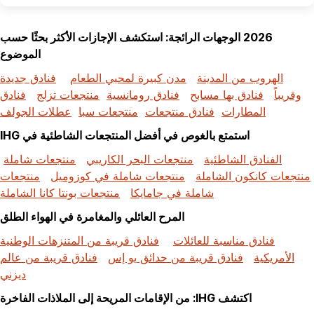
2026 الوجهات الرائجة: استكشف الإجازات الأكثر بحثًا حسب
الموضوع
الهروب من المدينة
مدن كبيرة لمحبي الطعام
فنادق جديدة
وقريباً
فنادق بها مسابح
فنادق رومانسية
منتجعات تزلج
فنادق
المطارات
فنادق منتجعات
منتجعات سبا
عطلات الجولف
استمتع بالغوص في أفضل المنتجعات الشاطئية في IHG
الفنادق الشاطئية
منتجعات البحر الكاريبي
منتجعات شاملة
منتجعات كانكون الشاملة
منتجعات شاملة في كوزوميل
منتجعات
شاملة في جامايكا
منتجعات بونتا كانا الشاملة
المرح العائلي والمغامرة في الهواء الطلق
فنادق مناسبة للعائلات
فنادق قريبة من المتنزهات الوطنية
الأمريكية
فنادق قريبة من حدائق يو إس
فنادق قريبة من عالم
ديزني
اكتشف IHG: من الإقامات المريحة إلى الملاذات الفاخرة