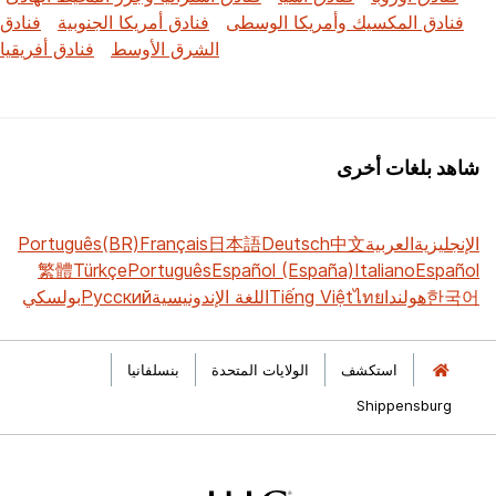
فنادق المكسيك وأمريكا الوسطى
فنادق أمريكا الجنوبية
فنادق
الشرق الأوسط
فنادق أفريقيا
شاهد بلغات أخرى
الإنجليزية
العربية
中文
Deutsch
日本語
Français
Português(BR)
繁體
Türkçe
Português
Español (España)
Italiano
Español
한국어
هولندا
ไทย
Tiếng Việt
اللغة الإندونيسية
Русский
بولسكي
استكشف
الولايات المتحدة
بنسلفانيا
Shippensburg