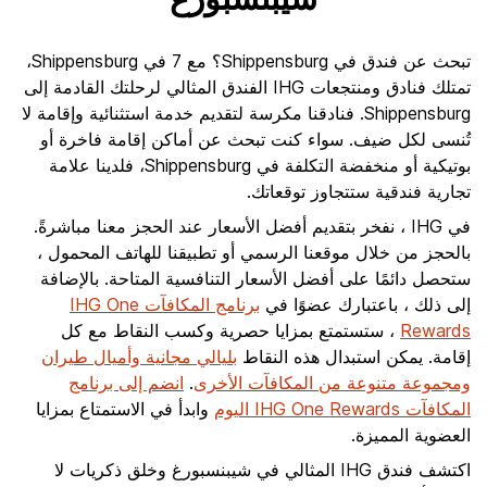
شيبنسبورغ
تبحث عن فندق في Shippensburg؟ مع 7 في Shippensburg،
تمتلك فنادق ومنتجعات IHG الفندق المثالي لرحلتك القادمة إلى
Shippensburg. فنادقنا مكرسة لتقديم خدمة استثنائية وإقامة لا
تُنسى لكل ضيف. سواء كنت تبحث عن أماكن إقامة فاخرة أو
بوتيكية أو منخفضة التكلفة في Shippensburg، فلدينا علامة
تجارية فندقية ستتجاوز توقعاتك.
في IHG ، نفخر بتقديم أفضل الأسعار عند الحجز معنا مباشرةً.
بالحجز من خلال موقعنا الرسمي أو تطبيقنا للهاتف المحمول ،
ستحصل دائمًا على أفضل الأسعار التنافسية المتاحة. بالإضافة
إلى ذلك ، باعتبارك عضوًا في
برنامج المكافآت IHG One
Rewards
، ستستمتع بمزايا حصرية وكسب النقاط مع كل
إقامة. يمكن استبدال هذه النقاط
بليالي مجانية وأميال طيران
ومجموعة متنوعة من المكافآت الأخرى
.
انضم إلى برنامج
المكافآت IHG One Rewards اليوم
وابدأ في الاستمتاع بمزايا
العضوية المميزة.
اكتشف فندق IHG المثالي في شيبنسبورغ وخلق ذكريات لا