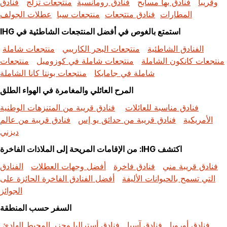
وقريباً
فنادق بها مسابح
فنادق رومانسية
منتجعات تزلج
فنادق
المطارات
فنادق منتجعات
منتجعات سبا
عطلات الجولف
استمتع بالغوص في أفضل المنتجعات الشاطئية في IHG
الفنادق الشاطئية
منتجعات البحر الكاريبي
منتجعات شاملة
منتجعات كانكون الشاملة
منتجعات شاملة في كوزوميل
منتجعات
شاملة في جامايكا
منتجعات بونتا كانا الشاملة
المرح العائلي والمغامرة في الهواء الطلق
فنادق مناسبة للعائلات
فنادق قريبة من المتنزهات الوطنية
الأمريكية
فنادق قريبة من حدائق يو إس
فنادق قريبة من عالم
ديزني
اكتشف IHG: من الإقامات المريحة إلى الملاذات الفاخرة
فنادق قريبة مني
فنادق فاخرة
أفضل وجهات العطلات
الفنادق
التي تسمح بالحيوانات الأليفة
أفضل الفنادق الفاخرة الحائزة على
الجوائز
السفر حسب المنطقة
فنادق أوروبا
فنادق آسيا
فنادق أستراليا وجزر المحيط الهادئ