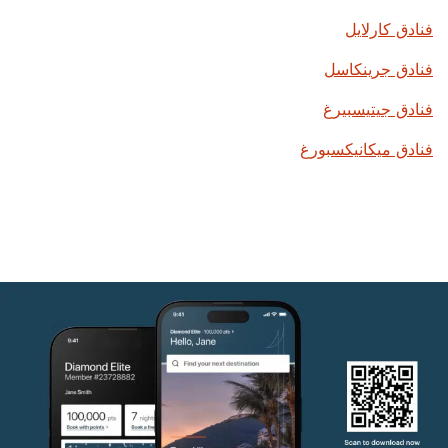
فنادق كارلايل
فنادق جرينكاسل
فنادق جيتيسبيرغ
فنادق ميكانيكسبورغ