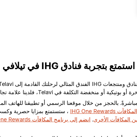
استمتع بتجربة فنادق IHG في تيلافي
في Telavi، فلدينا علامة تجارية فندقية ستتجاوز توقعاتك.
عنا مباشرةً. بالحجز من خلال موقعنا الرسمي أو تطبيقنا للهاتف 
ت IHG One Rewards
، ستستمتع بمزايا حصرية وكسب 
ن المكافآت الأخرى
.
انضم إلى برنامج المكافآت IHG One Rewards اليوم