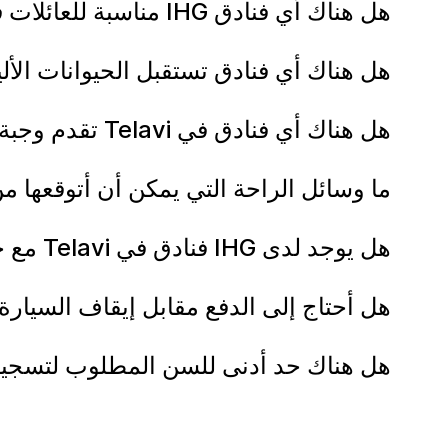
هل هناك أي فنادق IHG مناسبة للعائلات في Telavi؟
هل هناك أي فنادق تستقبل الحيوانات الألي
هل هناك أي فنادق في Telavi تقدم وجبة إفطار مجانية؟
ما وسائل الراحة التي يمكن أن أتوقعها من إقامتي 
هل يوجد لدى IHG فنادق في Telavi مع خدمة حافلة نقل من وإلى المطار؟
هل أحتاج إلى الدفع مقابل إيقاف السيارة في 
هل هناك حد أدنى للسن المطلوب لتسجيل الو