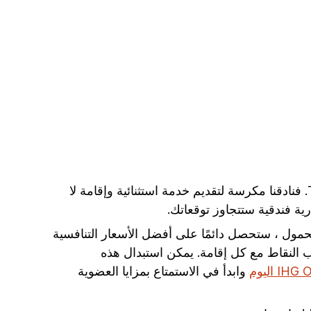
تبحث عن فندق في Telavi؟ مع 1 في Telavi، تمتلك فنادق ومنتجعات IHG الفندق المثالي لرحلتك القادمة إلى Telavi. فنادقنا مكرسة لتقديم خدمة استثنائية وإقامة لا
المحمول ، ستحصل دائمًا على أفضل الأسعار التنافسية
النقاط مع كل إقامة. يمكن استبدال هذه
وابدأ في الاستمتاع بمزايا العضوية