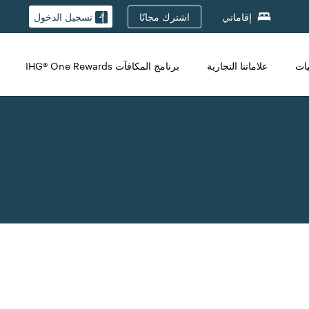
اشترك مجانًا
إقاماتي
تسجيل الدخول
يات
علاماتنا التجارية
برنامج المكافآت IHG® One Rewards