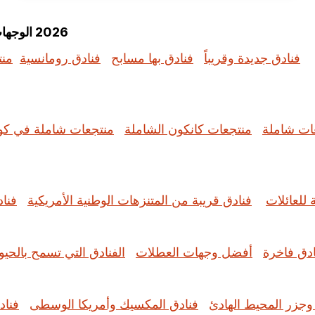
2026 الوجهات الرائجة: استكشف الإجازات الأكثر بحثًا حسب الموضوع
فنادق جديدة وقريباً
فنادق بها مسابح
فنادق رومانسية
منت
ات شاملة
منتجعات كانكون الشاملة
منتجعات شاملة في كو
 للعائلات
فنادق قريبة من المتنزهات الوطنية الأمريكية
فنا
ادق فاخرة
أفضل وجهات العطلات
الفنادق التي تسمح بالحيوا
 وجزر المحيط الهادئ
فنادق المكسيك وأمريكا الوسطى
فناد