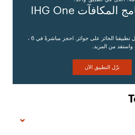
تطبيق برنامج المكافآت IHG One
سهّل سفرك من خلال تطبيقنا الحائز على جوائز. احجز مباشرةً في 6 ،
نزّل التطبيق الآن