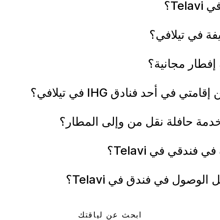
فة في تيلافي؟
في أحد فنادق IHG في تيلافي؟
فندقي في Telavi؟
صول في فندق في Telavi؟
ابحث عن لياقتك