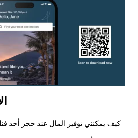
ال
كيف يمكنني توفير المال عند حجز أحد فنادق IHG في ت