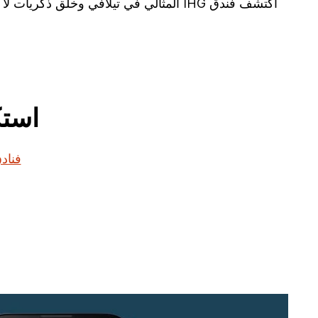
اكتشف فندق IHG المثالي في تيلافي وخلق ذكريات لا تُنسى أثناء زيارتك. احجز إقامتك معنا اليوم ودعنا نجعل من رحلتك استثنائية.
استكشف ف
فنادق