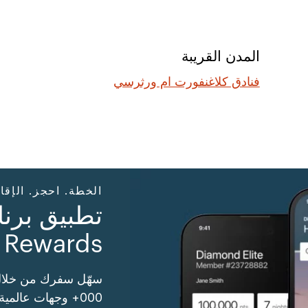
المدن القريبة
فنادق كلاغنفورت ام ورثرسي
الخطة. احجز. الإقا
Rewards
000+ وجهات عالمية واستفد من المزيد.