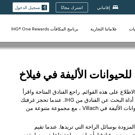
اشترك مجانًا
إقاماتي
تسجيل الدخول
يات
علاماتنا التجارية
برنامج المكافآت IHG® One Rewards
حيوانات الأليفة في فيلاخ
ك سوى الاطلاع على هذه القوائم. راجع الفنادق المتاحة واقرأ
التقييمات الحقيقية من ضيف مؤكد في هذه الفنادق الصديقة للكلاب. تحقق من توافر الفندق وأسعار إقامتك باستخدام أداة البحث عن الفنادق من IHG. عندما تحجز غرفتك
مع IHG ، ستضمن لك عرضًا رائعًا وإقامة مريحة مع ضمان أفضل سعر لدينا. نحن نفخر بامتلاكنا 2 فنادق تستقبل الحيوانات الأليفة في Villach ، مع مجموعة متنوعة من
ودة بوسائل الراحة التي تريدها. عندما تقيم
تميز بعض فنادقنا بأحواض سباحة داخلية ، بينما يقدم