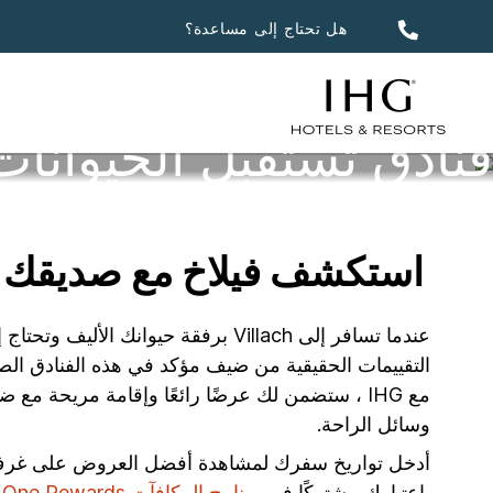
هل تحتاج إلى مساعدة؟
فنادق تستقبل الحيوانات 
استكشف فيلاخ مع صديقك الف
عندما تسافر إلى Villach برفقة حيو
وسائل الراحة.
أدخل تواريخ سفرك لمشاهدة أفضل العروض على غرف الفن
باعتبارك مشتركًا في
برنامج المكافآت IHG One Rewards