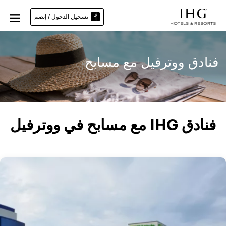
تسجيل الدخول / إنضم
فنادق ووترفيل مع مسابح
فنادق IHG مع مسابح في ووترفيل