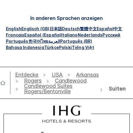
In anderen Sprachen anzeigen
English
Englisch (GB)
日本語
Deutsch
繁體中文
Español
中文
Français
Español (España)
Italiano
Nederlands
Русский
Português
한국어
ไทย
العربية
Português (BR)
Bahasa Indonesia
Türkçe
Polski
Tiếng Việt
Entdecke
USA
Arkansas
Rogers
Candlewood
Candlewood Suites
Suiten
Rogers/Bentonville