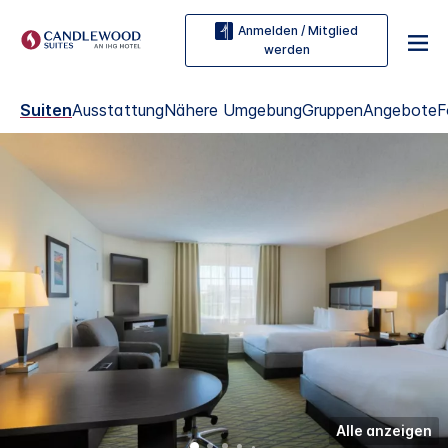
Anmelden / Mitglied
werden
Suiten
Ausstattung
Nähere Umgebung
Gruppen
Angebote
F
Alle anzeigen