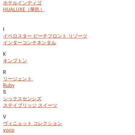
ホテルインディゴ
HUALUXE（華邑）
I
イベロスター ビーチフロント リゾーツ
インターコンチネンタル
K
キンプトン
R
リージェント
Ruby
S
シックスセンシズ
ステイブリッジ スイーツ
V
ヴィニェット コレクション
voco