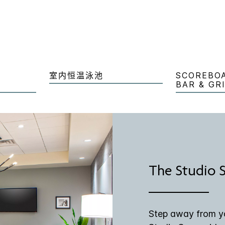
室内恒温泳池
SCOREBO
BAR & GR
The Studio 
Step away from yo