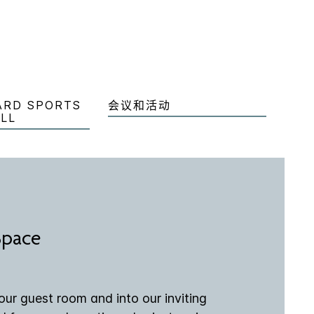
ARD SPORTS
会议和活动
ILL
Space
ur guest room and into our inviting