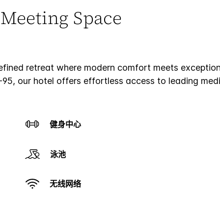
 Meeting Space
fined retreat where modern comfort meets exceptio
95, our hotel offers effortless access to leading medic
健身中心
泳池
无线网络