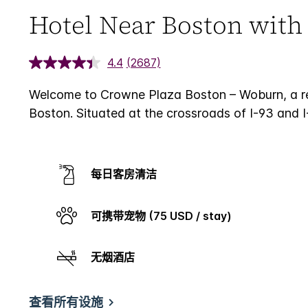
Hotel Near Boston with
4.4
(2687)
Welcome to Crowne Plaza Boston – Woburn, a re
Boston.
Situated at the crossroads of I-93 and I-
每日客房清洁
可携带宠物 (75 USD / stay)
无烟酒店
查看所有设施