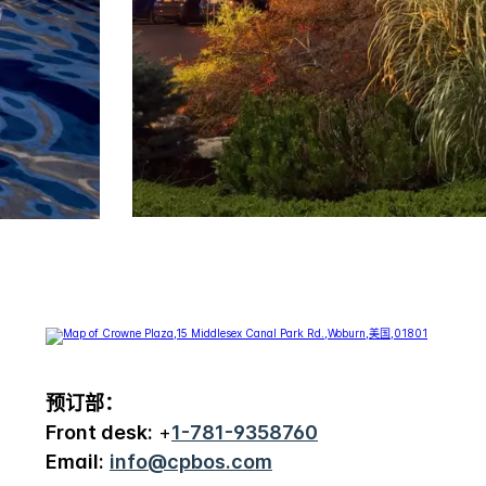
预订部：
Front desk:
+
1-781-9358760
Email:
info@cpbos.com