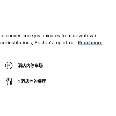
nal convenience just minutes from downtown
al institutions, Boston’s top attra
...
Read more
酒店内停车场
1 酒店內的餐厅