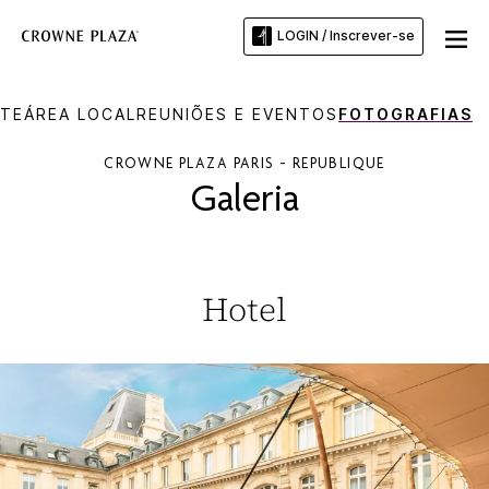
LOGIN / Inscrever-se
TE
ÁREA LOCAL
REUNIÕES E EVENTOS
FOTOGRAFIAS
CROWNE PLAZA
PARIS - REPUBLIQUE
Galeria
Hotel