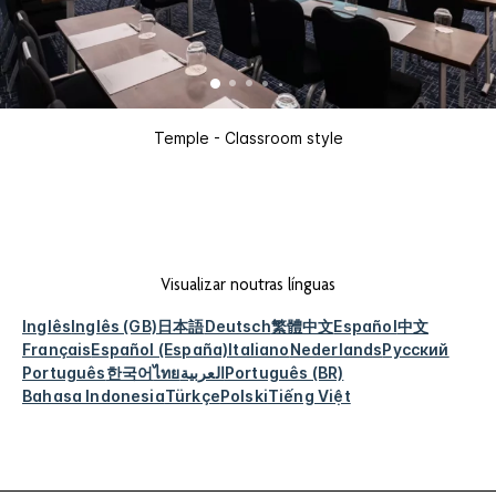
Temple - Classroom style
Visualizar noutras línguas
Inglês
Inglês (GB)
日本語
Deutsch
繁體中文
Español
中文
Français
Español (España)
Italiano
Nederlands
Русский
Português
한국어
ไทย
العربية
Português (BR)
Bahasa Indonesia
Türkçe
Polski
Tiếng Việt