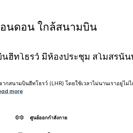
์ ลอนดอน ใกล้สนามบิน
นฮีทโธรว์ มีห้องประชุม สโมสรนั
งจากสนามบินฮีทโธรว์ (LHR) โดยใช้เวลาไม่นาน
เราอยู่ไม
ead more
ศูนย์ออกกำลังกาย