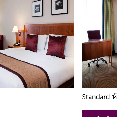
Standard ห