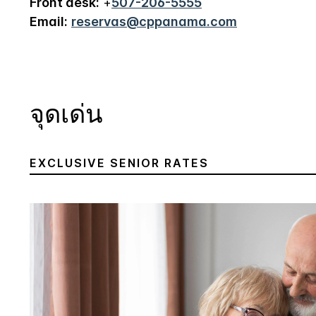
Front desk:
+
507-206-5555
Email:
reservas@cppanama.com
จุดเด่น
EXCLUSIVE SENIOR RATES