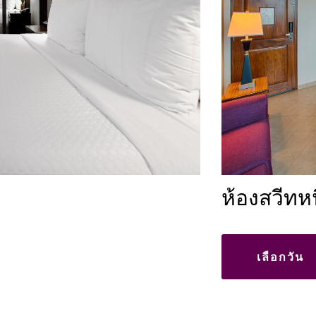
ห้องสวีทห
เลือกวัน