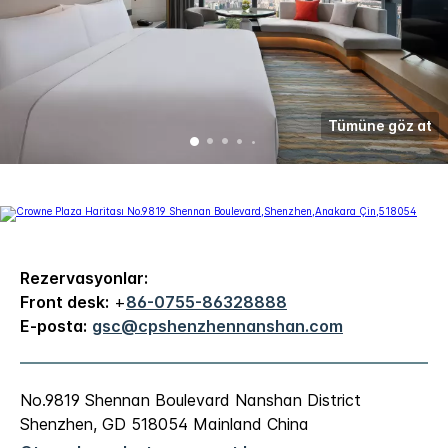
Tümüne göz at
Rezervasyonlar:
Front desk:
+
86-0755-86328888
E-posta:
gsc@cpshenzhennanshan.com
No.9819 Shennan Boulevard
Nanshan District
Shenzhen
,
GD
518054
Mainland China