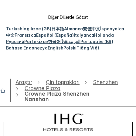
Diğer Dillerde Gözat
Turkish
İngilizce (GB)
日本語
Almanca
繁體中文
İspanyolca
中文
Fransızca
Español (España)
İtalyanca
Hollanda
Русский
Portekizce
한국어
ไทย
العربية
Português (BR)
Bahasa Endonezya
English
Polski
Tiếng Việt
Araştır
Çin toprakları
Shenzhen
Crowne Plaza
Crowne Plaza Shenzhen
Nanshan