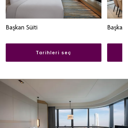
Başkan Süiti
Başkanlı
tarihleri seç