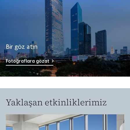
Bir göz atın
Fotoğraflara gözat
Yaklaşan etkinliklerimiz
Slide
1
of
1