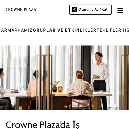
Oturumu Aç / Katıl
LAR
MARKAMIZ
GRUPLAR VE ETKINLIKLER
TEKLIFLER
IH
Crowne Plaza'da İş