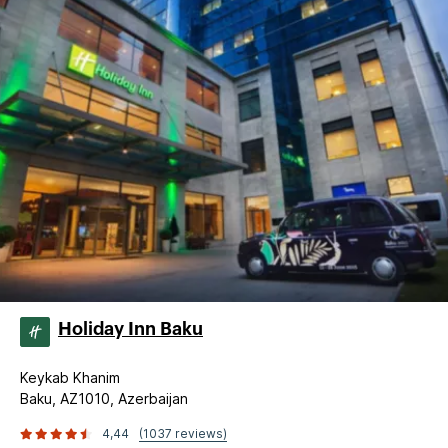
Holiday Inn Baku
Keykab Khanim
Baku, AZ1010, Azerbaijan
4,44
(1037 reviews)