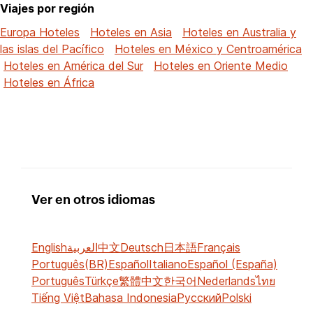
Viajes por región
Europa Hoteles
Hoteles en Asia
Hoteles en Australia y
las islas del Pacífico
Hoteles en México y Centroamérica
Hoteles en América del Sur
Hoteles en Oriente Medio
Hoteles en África
Ver en otros idiomas
English
العربية
中文
Deutsch
日本語
Français
Português(BR)
Español
Italiano
Español (España)
Português
Türkçe
繁體中文
한국어
Nederlands
ไทย
Tiếng Việt
Bahasa Indonesia
Русский
Polski