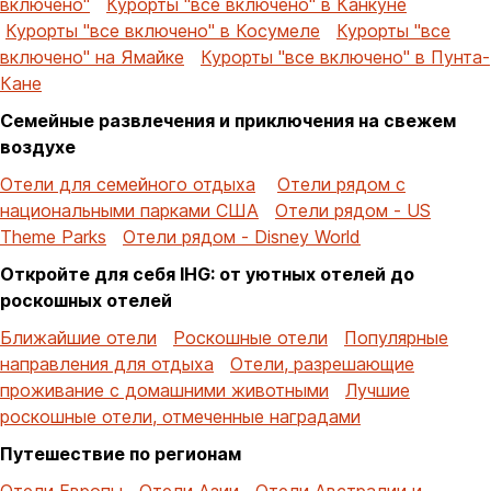
включено"
Курорты "все включено" в Канкуне
Курорты "все включено" в Косумеле
Курорты "все
включено" на Ямайке
Курорты "все включено" в Пунта-
Кане
Семейные развлечения и приключения на свежем
воздухе
Отели для семейного отдыха
Отели рядом с
национальными парками США
Отели рядом - US
Theme Parks
Отели рядом - Disney World
Откройте для себя IHG: от уютных отелей до
роскошных отелей
Ближайшие отели
Роскошные отели
Популярные
направления для отдыха
Отели, разрешающие
проживание с домашними животными
Лучшие
роскошные отели, отмеченные наградами
Путешествие по регионам
Отели Европы
Отели Азии
Отели Австралии и