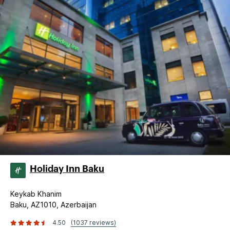
Holiday Inn Baku
Keykab Khanim
Baku, AZ1010, Azerbaijan
4.50
(1037 reviews)