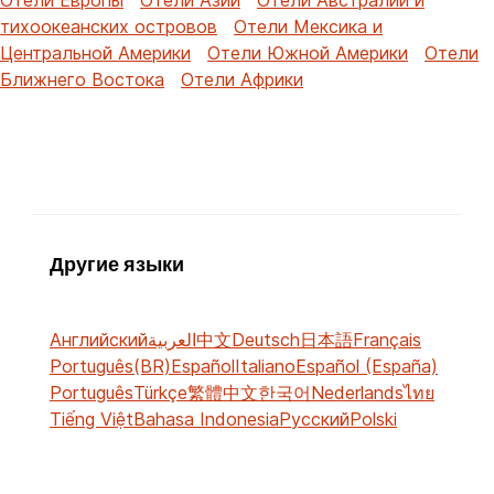
тихоокеанских островов
Отели Мексика и
Центральной Америки
Отели Южной Америки
Отели
Ближнего Востока
Отели Африки
Другие языки
Английский
العربية
中文
Deutsch
日本語
Français
Português(BR)
Español
Italiano
Español (España)
Português
Türkçe
繁體中文
한국어
Nederlands
ไทย
Tiếng Việt
Bahasa Indonesia
Русский
Polski