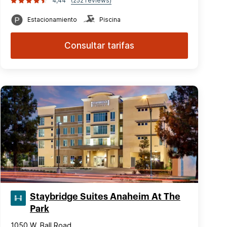
4,44
(252 reviews)
Estacionamiento
Piscina
Consultar tarifas
Staybridge Suites Anaheim At The
Park
1050 W. Ball Road