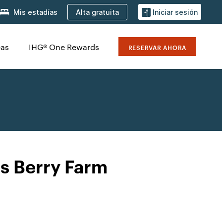
Alta gratuita
Mis estadías
Iniciar sesión
cas
IHG® One Rewards
RESERVAR AHORA
s Berry Farm