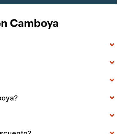
 en Camboya
boya?
escuento?