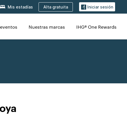
Alta gratuita
Mis estadías
Iniciar sesión
 eventos
Nuestras marcas
IHG® One Rewards
oya