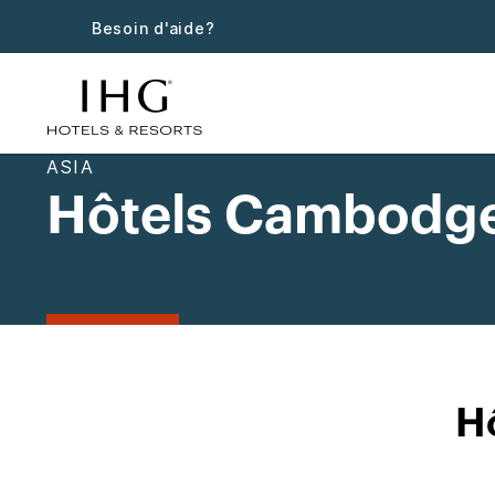
Besoin d'aide?
ASIA
Hôtels Cambodg
H