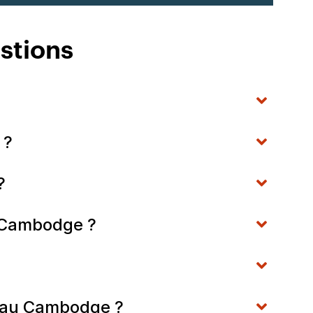
stions
 ?
?
u Cambodge ?
ls au Cambodge ?