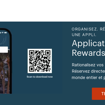
ORGANISEZ. R
UNE APPLI.
Applica
Reward
Rationalisez vos
Réservez directe
monde entier et p
T