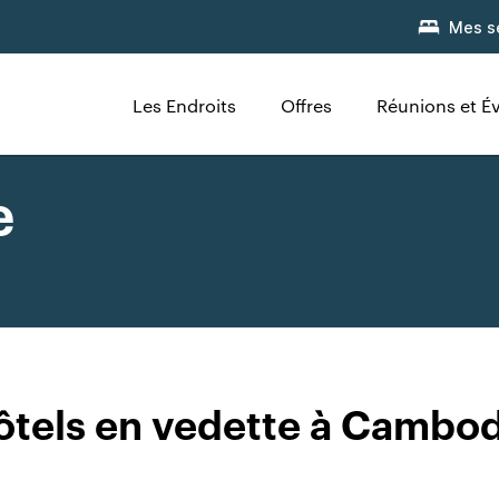
Mes s
Les Endroits
Offres
Réunions et 
e
ôtels en vedette à Cambod