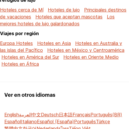
Hoteles cerca de Mí
Hoteles de lujo
Principales destinos
de vacaciones
Hoteles que aceptan mascotas
Los
mejores hoteles de lujo galardonados
Viajes por región
Europa Hoteles
Hoteles en Asia
Hoteles en Australia y
las islas del Pacífico
Hoteles en México y Centroamérica
Hoteles en América del Sur
Hoteles en Oriente Medio
Hoteles en África
Ver en otros idiomas
English
العربية
中文
Deutsch
日本語
Français
Português(BR)
Español
Italiano
Español (España)
Português
Türkçe
繁體中文
한국어
Nederlands
ไทย
Tiếng Việt