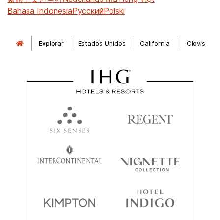
Bahasa Indonesia
Русский
Polski
Explorar
Estados Unidos
California
Clovis