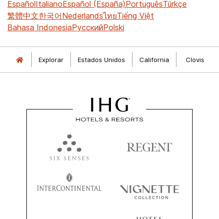
Español
Italiano
Español (España)
Português
Türkçe
繁體中文
한국어
Nederlands
ไทย
Tiếng Việt
Bahasa Indonesia
Русский
Polski
Explorar
Estados Unidos
California
Clovis