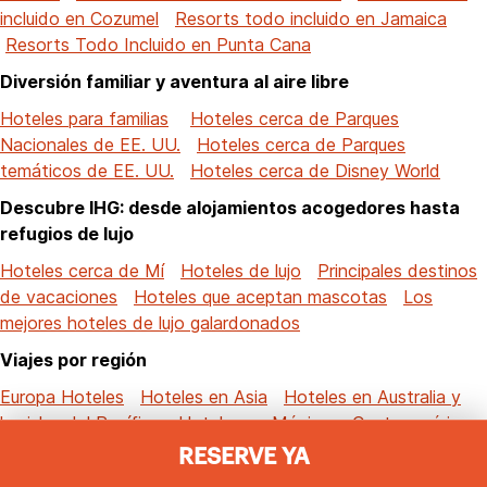
incluido en Cozumel
Resorts todo incluido en Jamaica
Resorts Todo Incluido en Punta Cana
Diversión familiar y aventura al aire libre
Hoteles para familias
Hoteles cerca de Parques
Nacionales de EE. UU.
Hoteles cerca de Parques
temáticos de EE. UU.
Hoteles cerca de Disney World
Descubre IHG: desde alojamientos acogedores hasta
refugios de lujo
Hoteles cerca de Mí
Hoteles de lujo
Principales destinos
de vacaciones
Hoteles que aceptan mascotas
Los
mejores hoteles de lujo galardonados
Viajes por región
Europa Hoteles
Hoteles en Asia
Hoteles en Australia y
las islas del Pacífico
Hoteles en México y Centroamérica
Hoteles en América del Sur
RESERVE YA
Hoteles en Oriente Medio
Hoteles en África