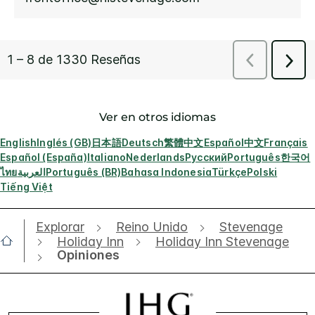
Ver en otros idiomas
English
Inglés (GB)
日本語
Deutsch
繁體中文
Español
中文
Français
Español (España)
Italiano
Nederlands
Русский
Português
한국어
ไทย
العربية
Português (BR)
Bahasa Indonesia
Türkçe
Polski
Tiếng Việt
Explorar
Reino Unido
Stevenage
Holiday Inn
Holiday Inn Stevenage
Opiniones