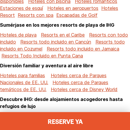
disponibles
Hoteles con piscina
Hoteles romanticos
Estaciones de esquí
Hoteles en aeropuertos
Hoteles
Resort
Resorts con spa
Escapadas de Golf
Sumérjase en los mejores resorts de playa de IHG
Hoteles de playa
Resorts en el Caribe
Resorts con todo
incluido
Resorts todo incluido en Cancún
Resorts todo
incluido en Cozumel
Resorts todo incluido en Jamaica
Resorts Todo Incluido en Punta Cana
Diversión familiar y aventura al aire libre
Hoteles para familias
Hoteles cerca de Parques
Nacionales de EE. UU.
Hoteles cerca de Parques
temáticos de EE. UU.
Hoteles cerca de Disney World
Descubre IHG: desde alojamientos acogedores hasta
refugios de lujo
Hoteles cerca de Mí
Hoteles de lujo
Principales destinos
RESERVE YA
de vacaciones
Hoteles que aceptan mascotas
Los