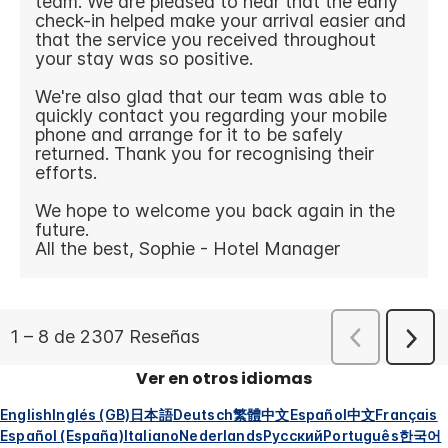
Ver en otros idiomas
English
Inglés (GB)
日本語
Deutsch
繁體中文
Español
中文
Français
Español (España)
Italiano
Nederlands
Русский
Português
한국어