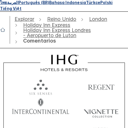
ไทย
العربية
Português (BR)
Bahasa Indonesia
Türkçe
Polski
Tiếng Việt
Explorar
Reino Unido
London
Holiday Inn Express
Holiday Inn Express Londres
- Aeropuerto de Luton
Comentarios