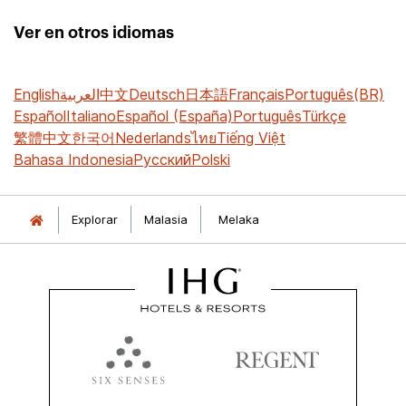
Ver en otros idiomas
English
العربية
中文
Deutsch
日本語
Français
Português(BR)
Español
Italiano
Español (España)
Português
Türkçe
繁體中文
한국어
Nederlands
ไทย
Tiếng Việt
Bahasa Indonesia
Русский
Polski
Explorar
Malasia
Melaka