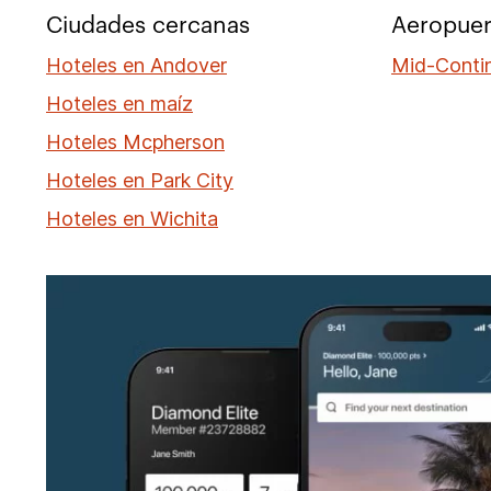
Ciudades cercanas
Aeropuer
Hoteles en Andover
Mid-Contin
Hoteles en maíz
Hoteles Mcpherson
Hoteles en Park City
Hoteles en Wichita