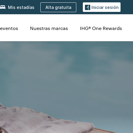
Alta gratuita
Mis estadías
Iniciar sesión
 eventos
Nuestras marcas
IHG® One Rewards