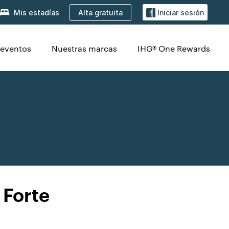
Alta gratuita
Mis estadías
Iniciar sesión
 eventos
Nuestras marcas
IHG® One Rewards
 Forte