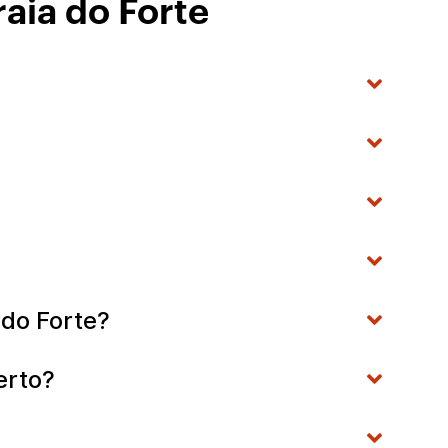
aia do Forte
 do Forte?
erto?