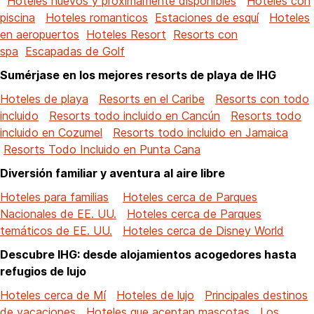
Hoteles nuevos y próximamente disponibles
Hoteles con
piscina
Hoteles romanticos
Estaciones de esquí
Hoteles
en aeropuertos
Hoteles Resort
Resorts con
spa
Escapadas de Golf
Sumérjase en los mejores resorts de playa de IHG
Hoteles de playa
Resorts en el Caribe
Resorts con todo
incluido
Resorts todo incluido en Cancún
Resorts todo
incluido en Cozumel
Resorts todo incluido en Jamaica
Resorts Todo Incluido en Punta Cana
Diversión familiar y aventura al aire libre
Hoteles para familias
Hoteles cerca de Parques
Nacionales de EE. UU.
Hoteles cerca de Parques
temáticos de EE. UU.
Hoteles cerca de Disney World
Descubre IHG: desde alojamientos acogedores hasta
refugios de lujo
Hoteles cerca de Mí
Hoteles de lujo
Principales destinos
de vacaciones
Hoteles que aceptan mascotas
Los