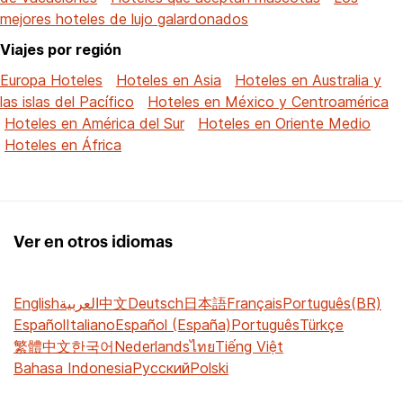
mejores hoteles de lujo galardonados
Viajes por región
Europa Hoteles
Hoteles en Asia
Hoteles en Australia y
las islas del Pacífico
Hoteles en México y Centroamérica
Hoteles en América del Sur
Hoteles en Oriente Medio
Hoteles en África
Ver en otros idiomas
English
العربية
中文
Deutsch
日本語
Français
Português(BR)
Español
Italiano
Español (España)
Português
Türkçe
繁體中文
한국어
Nederlands
ไทย
Tiếng Việt
Bahasa Indonesia
Русский
Polski