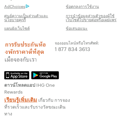
AdChoices
ข้อตกลงการใช้งาน
การรับประกันห้องพักราคาดีที่สุด
เราสัญญาว่าคุณจะได้รับราคาต่ำที่สุดทาง
ศูนย์ความเป็นส่วนตัวและ
การนำข้อมูลส่วนตัวของผู้ใช้
นโยบายคุกกี้
เว็บไซต์ไปขายต่อหรือเผยแพร่
ออนไลน์ มิฉะนั้น เราจะปรับให้ตรงกับราคาที่ถูก
แผนผังเว็บไซต์
ข้อเสนอแนะ
กว่า พร้อมให้คะแนน IHG® One Rewards แก่
คุณถึงห้าเท่า สูงสุด 40,000 คะแนน
จองออนไลน์หรือโทรศัพท์:
รับประกันการจองทางออนไลน์
1 877 834 3613
รับประกันห้องพักของคุณแล้ว
ไม่มีค่าธรรมเนียมการจอง!
เราไม่คิดค่าธรรมเนียมการจองสำหรับการจอง
โดยตรงกับเรา
ดาวน์โหลดแอป IHG One
ข้อมูลส่วนบุคคล และการรักษาความปลอดภัย
Rewards
เว็บไซต์
เรียนรู้เพิ่มเติม
เกี่ยวกับ การจอง
IHG ดำเนินการด้านความเป็นส่วนตัวอย่างจริงจัง
ที่รวดเร็วและรับรางวัลขณะเดิน
เพื่อคุ้มครองคุณ ข้อมูลส่วนบุคคลทั้งหมดที่คุณให้
ทาง
จะมีการเข้ารหัส และปลอดภัย