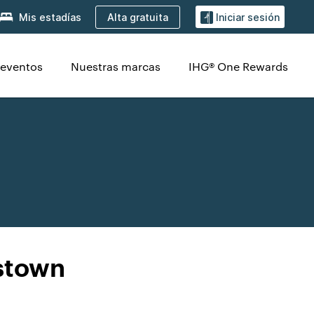
Alta gratuita
Mis estadías
Iniciar sesión
 eventos
Nuestras marcas
IHG® One Rewards
stown