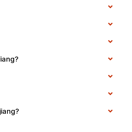
jiang?
jiang?