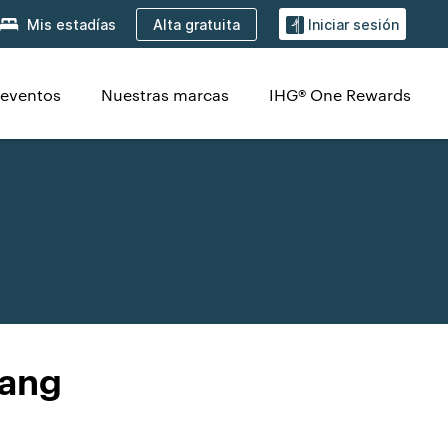
Alta gratuita
Mis estadías
Iniciar sesión
 eventos
Nuestras marcas
IHG® One Rewards
iang