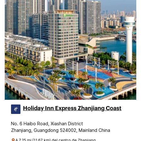
Holiday Inn Express Zhanjiang Coast
No. 6 Haibo Road, Xiashan District
Zhanjiang, Guangdong 524002, Mainland China
A 7.25 mi (11.67 km) del centro de Zhanjiang