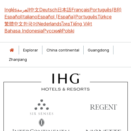
Inglés
العربية
中文
Deutsch
日本語
Français
Português(BR)
Español
Italiano
Español (España)
Português
Türkçe
繁體中文
한국어
Nederlands
ไทย
Tiếng Việt
Bahasa Indonesia
Русский
Polski
Explorar
China continental
Guangdong
Zhanjiang