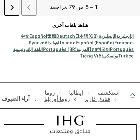
شاهد بلغات أخرى
الإنجليزية
الإنجليزية (GB)
日本語
Deutsch
繁體
Español
中文
Français
Español (España)
Italiano
هولندا
Русский
Português
한국어
ไทย
العربية
Português (BR)
اللغة الإندونيسية
Türkçe
بولسكي
Tiếng Việt
استكشف
إيطاليا
‫‫‫‫‫روما ‬‬‬‬‬
آراء الضيوف
فنادق غارنر
روما أوريليا