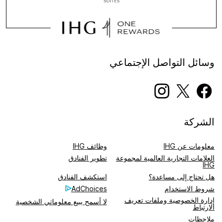
وسائل التواصل الإجتماعي
الشركة
معلومات عن IHG
وظائف IHG
العلامات التجارية العالمية لمجموعة
تطوير الفنادق
IHG
هل تحتاج إلى مساعدة؟
استكشف الفنادق
شروط الاستخدام​
AdChoices
إدارة الخصوصية وملفات تعريف
لا أسمح ببيع معلوماتي الشخصية
الارتباط
ملاحظات