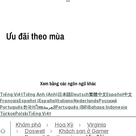
từ
Ưu đãi theo mùa
Xem bằng các ngôn ngữ khác
Tiếng Việt
Tiếng Anh (Anh)
日本語
Deutsch
繁體中文
Español
中文
Français
Español (España)
Italiano
Nederlands
Русский
Português
한국어
ไทย
العربية
Português (BR)
Bahasa Indonesia
Türkçe
Polski
Tiếng Việt
Khám phá
Hoa Kỳ
Virginia
Doswell
Khách sạn ở Garner