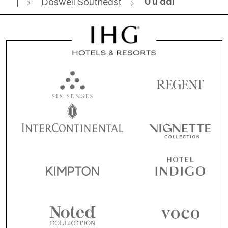
Ưu đãi
Doswell Southeast