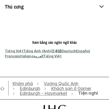
Thú cưng
Xem bằng các ngôn ngữ khác
Tiếng Việt
Tiếng Anh (Anh)
日本語
Deutsch
Español
Français
Italiano
العربية
Tiếng Việt
Khám phá
Vương Quốc Anh
Edinburgh
Khách sạn ở Garner
Tiện nghi
Edinburgh - Haymarket