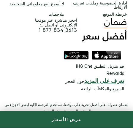
إدارة الخصوصية وملفات تعريف
لا أسمح ببيع معلوماتي الشخصية
الارتباط
خريطة الموقع
ملاحظات
احجز مباشرة عبر موقعنا
الإلكتروني أو اتصل بـ:
1 877 834 3613
قم بتنزيل التطبيق IHG One
Rewards
تعرف على المزيد
حول الحجز
السريع والمكافآت الرائعة
لضمان حصولك على أفضل تجربة على موقعنا، نستخدم الترجمة الآلية لبعض الأجزاء من
المحتوى الموجود في هذه الصفحة.
عرض الأسعار
© 2026 IHG. ‫جميع الحقوق محفوظة.‬ معظم الفنادق مملوكة ويتم