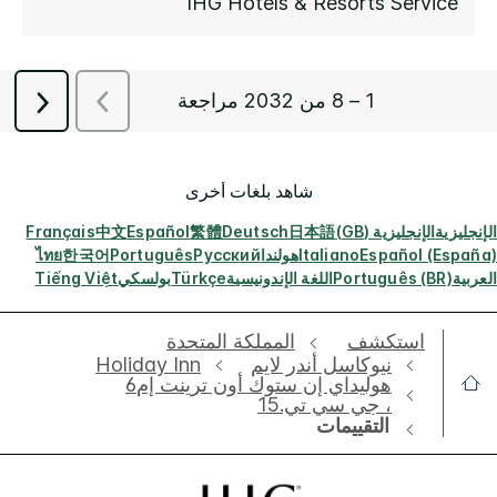
شاهد بلغات أخرى
الإنجليزية
الإنجليزية (GB)
日本語
Deutsch
繁體
Español
中文
Français
Español (España)
Italiano
هولندا
Русский
Português
한국어
ไทย
العربية
Português (BR)
اللغة الإندونيسية
Türkçe
بولسكي
Tiếng Việt
استكشف
‫‫المملكة المتحدة
نيوكاسل أندر لايم
Holiday Inn
هوليداي إن ستوك أون ترينت إم6
، جي سي تي.15
التقييمات