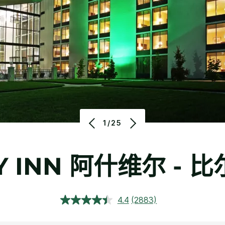
1/25
 INN
阿什维尔 - 
4.4
(2883)
阅
读
2883