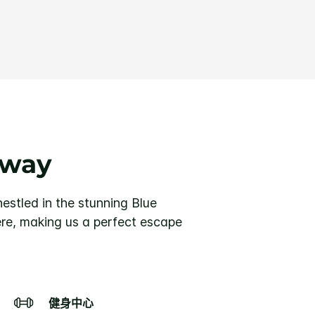
away
nestled in the stunning Blue
re, making us a perfect escape
健身中心