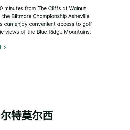
0 minutes from The Cliffs at Walnut
 the Biltmore Championship Asheville
ts can enjoy convenient access to golf
nic views of the Blue Ridge Mountains.
1
比尔特莫尔西