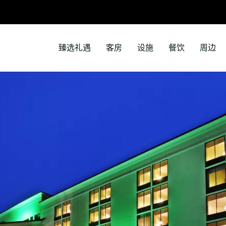
臻选礼遇
客房
设施
餐饮
周边