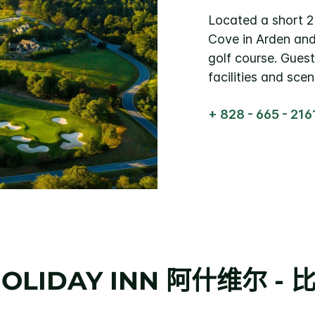
Located a short 2
Cove in Arden and
golf course. Gues
facilities and sce
+ 828 - 665 - 216
OLIDAY INN
阿什维尔 - 