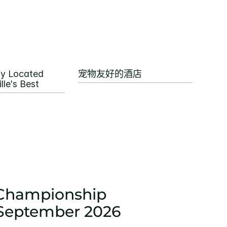
ly Located
宠物友好的酒店
lle's Best
 Championship
 September 2026