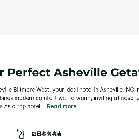
条
评
论.
同
一
页
面
链
接。
r Perfect Asheville Get
lle Biltmore West, your ideal hotel in Asheville, NC, 
bines modern comfort with a warm, inviting atmosphe
s.
As a top hotel
...
Read more
每日客房清洁