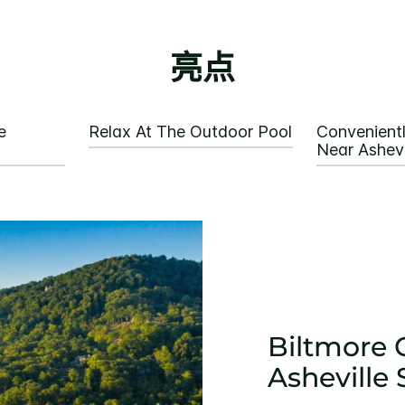
亮点
e
Relax At The Outdoor Pool
Convenient
Near Ashevi
Biltmore
Asheville