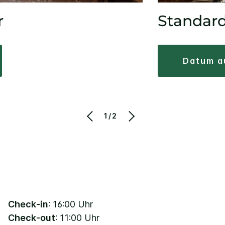
r
Standar
datum 
1/2
Check-in
: 16:00 Uhr
Check-out
: 11:00 Uhr