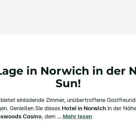
Link
auf
derselben
Seite.
Lage in Norwich in der
Sun!
bietet einladende Zimmer, unübertroffene Gastfreund
gen. Genießen Sie dieses
Hotel in Norwich
in der Näh
oxwoods Casino
, dem
...
Mehr lesen